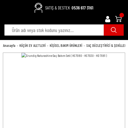
SATIŞ & DESTEK
0536 617 3161
Anasayfa
KÜÇÜK EV ALETLERİ
KİŞİSEL BAKIM ÜRÜNLERİ
SAÇ DÜZLEŞTİRİCİ & ŞEKİLLEND