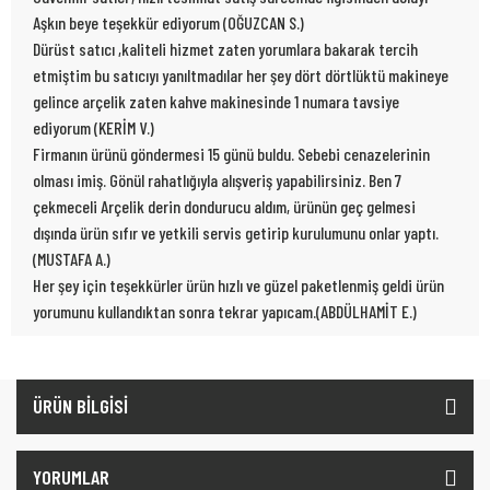
Aşkın beye teşekkür ediyorum (OĞUZCAN S.)
Dürüst satıcı ,kaliteli hizmet zaten yorumlara bakarak tercih
etmiştim bu satıcıyı yanıltmadılar her şey dört dörtlüktü makineye
gelince arçelik zaten kahve makinesinde 1 numara tavsiye
ediyorum (KERİM V.)
Firmanın ürünü göndermesi 15 günü buldu. Sebebi cenazelerinin
olması imiş. Gönül rahatlığıyla alışveriş yapabilirsiniz. Ben 7
çekmeceli Arçelik derin dondurucu aldım, ürünün geç gelmesi
dışında ürün sıfır ve yetkili servis getirip kurulumunu onlar yaptı.
(MUSTAFA A.)
Her şey için teşekkürler ürün hızlı ve güzel paketlenmiş geldi ürün
yorumunu kullandıktan sonra tekrar yapıcam.(ABDÜLHAMİT E.)
ÜRÜN BİLGİSİ
YORUMLAR