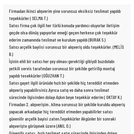
Firmadan ikinci alışverim yine sorunsuz eksiksiz teslimat yapıldı
teşekkürler ( SELMA T.)
Satıcı firma çok ilgili her türlü konuda yardımcı oluyorlar iletişim
geçde olsa dönüş yapıyorlar emeği geçen herkese çok teşekkür
ederim zamanında teslimat ve kurulum yapıldı (BURAK S.)
Satıcı arçelik bayiisi sorunsuz bir alışveriş oldu teşekkürler. (MELİS
B.)
İşinin ehli bir satıcı her şey olması gerektiği gibiydi buzdolabı
yetkili servis tarafından sorunsuz bir şekilde getirilip montaj
yapıldı tesekkürler (OĞUZHAN T.)
Satıcı gayet ilgili ürünüde hızlı bir şekilde hiç tereddüt etmeden
alışveriş yapabilirsiniz.Ayrıca satış ve daha sonra teslimat
sürecinde ilgisinden dolayı Aşkın beye teşekkür ederim ( OKTAY K.)
Firmadan 2. alışverişim , klima sorunsuz bir şekilde kuruldu alışveriş
yapacak arkadaşlar hiç tereddüt etmeden yapabilirler satıcı
güvenilir arçelik bayisi zaten.Teşekkürler Akgünler bir sonraki
alışverişte görüşmek üzere (ANIL O.)
Güvenilir satıcı , hızlı teslimat satış sürecinde ilgisinden dolayı