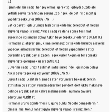
B.)
İşinin ehli bir satıcı her şey olması gerektiği gibiydi buzdolabı
yetkili servis tarafından sorunsuz bir şekilde getirilip montaj
yapıldı tesekkürler (OĞUZHAN T.)
Satıcı gayet ilgili ürünüde hızlı bir şekilde hiç tereddüt etmeden
alışveriş yapabilirsiniz.Ayrıca satış ve daha sonra teslimat
sürecinde ilgisinden dolayı Aşkın beye teşekkür ederim ( OKTAY K.)
Firmadan 2. alışverişim , klima sorunsuz bir şekilde kuruldu alışveriş
yapacak arkadaşlar hiç tereddüt etmeden yapabilirler satıcı
güvenilir arçelik bayisi zaten.Teşekkürler Akgünler bir sonraki
alışverişte görüşmek üzere (ANIL O.)
Güvenilir satıcı , hızlı teslimat satış sürecinde ilgisinden dolayı
Aşkın beye teşekkür ediyorum (OĞUZCAN S.)
Dürüst satıcı ,kaliteli hizmet zaten yorumlara bakarak tercih
etmiştim bu satıcıyı yanıltmadılar her şey dört dörtlüktü makineye
gelince arçelik zaten kahve makinesinde 1 numara tavsiye
ediyorum (KERİM V.)
Firmanın ürünü göndermesi 15 günü buldu. Sebebi cenazelerinin
olması imiş. Gönül rahatlığıyla alışveriş yapabilirsiniz. Ben 7