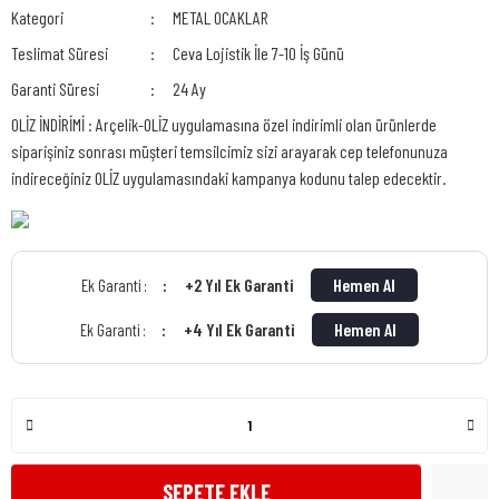
Kategori
METAL OCAKLAR
Teslimat Süresi
Ceva Lojistik İle 7-10 İş Günü
Garanti Süresi
24 Ay
OLİZ İNDİRİMİ : Arçelik-OLİZ uygulamasına özel indirimli olan ürünlerde
siparişiniz sonrası müşteri temsilcimiz sizi arayarak cep telefonunuza
indireceğiniz OLİZ uygulamasındaki kampanya kodunu talep edecektir.
+2 Yıl Ek Garanti
Hemen Al
Ek Garanti :
+4 Yıl Ek Garanti
Hemen Al
Ek Garanti :
SEPETE EKLE