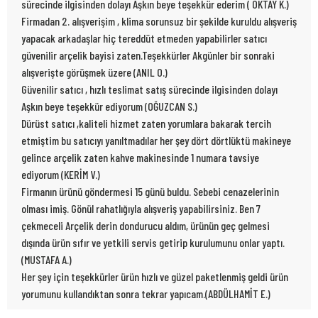
sürecinde ilgisinden dolayı Aşkın beye teşekkür ederim ( OKTAY K.)
Firmadan 2. alışverişim , klima sorunsuz bir şekilde kuruldu alışveriş
yapacak arkadaşlar hiç tereddüt etmeden yapabilirler satıcı
güvenilir arçelik bayisi zaten.Teşekkürler Akgünler bir sonraki
alışverişte görüşmek üzere (ANIL O.)
Güvenilir satıcı , hızlı teslimat satış sürecinde ilgisinden dolayı
Aşkın beye teşekkür ediyorum (OĞUZCAN S.)
Dürüst satıcı ,kaliteli hizmet zaten yorumlara bakarak tercih
etmiştim bu satıcıyı yanıltmadılar her şey dört dörtlüktü makineye
gelince arçelik zaten kahve makinesinde 1 numara tavsiye
ediyorum (KERİM V.)
Firmanın ürünü göndermesi 15 günü buldu. Sebebi cenazelerinin
olması imiş. Gönül rahatlığıyla alışveriş yapabilirsiniz. Ben 7
çekmeceli Arçelik derin dondurucu aldım, ürünün geç gelmesi
dışında ürün sıfır ve yetkili servis getirip kurulumunu onlar yaptı.
(MUSTAFA A.)
Her şey için teşekkürler ürün hızlı ve güzel paketlenmiş geldi ürün
yorumunu kullandıktan sonra tekrar yapıcam.(ABDÜLHAMİT E.)