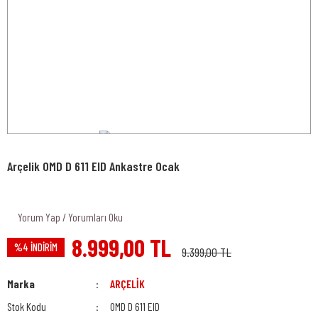
Arçelik OMD D 611 EID Ankastre Ocak
Yorum Yap / Yorumları Oku
8.999,00 TL
%4 İNDİRİM
9.399,00 TL
Marka
ARÇELİK
Stok Kodu
OMD D 611 EID