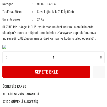
Kategori
METAL OCAKLAR
Teslimat Süresi
Ceva Lojistik İle 7-10 İş Günü
Garanti Süresi
24 Ay
OLİZ İNDİRİMİ : Arçelik-OLİZ uygulamasına özel indirimli olan ürünlerde
siparişiniz sonrası müşteri temsilcimiz sizi arayarak cep telefonunuza
indireceğiniz OLİZ uygulamasındaki kampanya kodunu talep edecektir.
SEPETE EKLE
ÜCRETSİZ KARGO
YETKİLİ SERVİS GARANTİSİ
%100 GÜVENLİ ALIŞVERİŞ