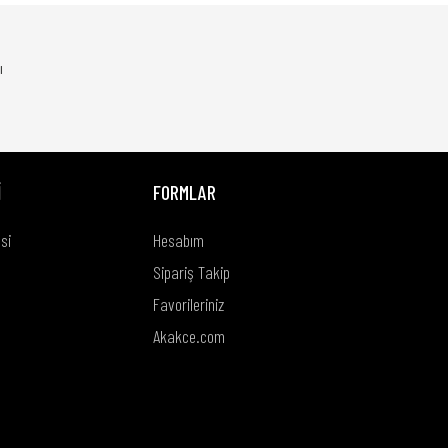
ı
İ
FORMLAR
si
Hesabım
Sipariş Takip
Favorileriniz
Akakce.com