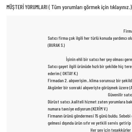
MÜŞTERİ YORUMLARI ( Tüm yorumları görmek için tıklayınız.)
Firma
Satıcı firma çok ilgili her türlü konuda yardımcı
(BURAK S.)
İşinin ehli bir satıcı her şey olması ge
Satıcı gayet ilgili ürünüde hızlı bir şekilde hiç t
ederim ( OKTAY K.)
Firmadan 2. alışverişim , klima sorunsuz bir şekil
Akgünler bir sonraki alışverişte görüşmek üzere (A
Güvenilir satı
Dürüst satıcı ,kaliteli hizmet zaten yorumlara ba
numara tavsiye ediyorum (KERİM V.)
Firmanın ürünü göndermesi 15 günü buldu. Sebebi ce
gelmesi dışında ürün sıfır ve yetkili servis getiri
Her şey için teşekkürler