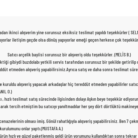
dan ikinci alışverim yine sorunsuz eksiksiz teslimat yapıldı teşekkürler ( SEL
 oluyorlar iletişim geçde olsa dönüş yapıyorlar emeği geçen herkese çok teşekk
Satıcı arçelik bayiisi sorunsuz bir alışveriş oldu teşekkürler. (MELİS B.)
rektiği gibiydi buzdolabı yetkili servis tarafından sorunsuz bir şekilde getirili
ereddüt etmeden alışveriş yapabilirsiniz.Ayrıca satış ve daha sonra teslimat sür
de kuruldu alışveriş yapacak arkadaşlar hiç tereddüt etmeden yapabilirler satıc
NIL O.)
cı , hızlı teslimat satış sürecinde ilgisinden dolayı Aşkın beye teşekkür ediyor
karak tercih etmiştim bu satıcıyı yanıltmadılar her şey dört dörtlüktü makiney
nazelerinin olması imiş. Gönül rahatlığıyla alışveriş yapabilirsiniz. Ben 7 çe
p kurulumunu onlar yaptı.(MUSTAFA A.)
 ürün hızlı ve güzel paketlenmiş geldi ürün yorumunu kullandıktan sonra tekra