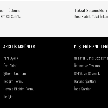
venli Ödeme
Taksit Seçenekleri
Yorum Yaz
BIT SSL Sertifika
Kredi Kartı ile Taksit İmkan
ARÇELİK AKGÜNLER
MÜŞTERİ HİZMETLER
Yeni Üyelik
Mesafeli Satış Sözleşme
Üye Girişi
Ödeme ve Teslimat
Şifremi Unuttum
Gizlilik ve Güvenlik
Gönder
İletişim Formu
Garanti Şartları
Havale Bildirim Formu
İade Şartları
İletişim