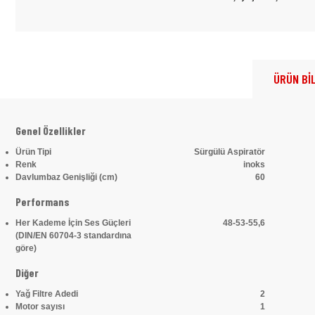
ÜRÜN BİL
Genel Özellikler
Ürün Tipi
Sürgülü Aspiratör
Renk
inoks
Davlumbaz Genişliği (cm)
60
Performans
Her Kademe İçin Ses Güçleri
48-53-55,6
(DIN/EN 60704-3 standardına
göre)
Diğer
Yağ Filtre Adedi
2
Motor sayısı
1