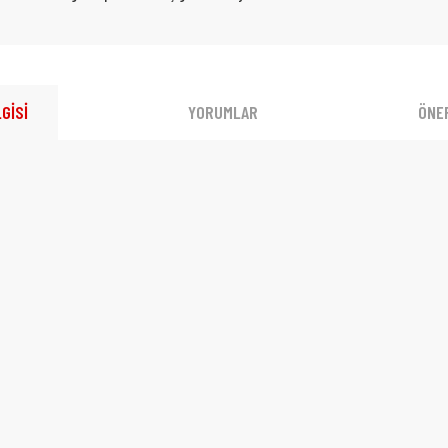
GİSİ
YORUMLAR
ÖNER