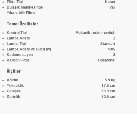
Filtre Tipi
Kaset
Bulaşık Makinesinde
Var
Yıkanabilir Filtre
Temel Özellikler
Kontrol Tipi
Mekanik-rocker switch
Lamba Adedi
2
Lamba Tipi
Standart
Lamba Adedi Ve Gücü (w)
40W
Kademe sayısı
3
Karbon Filtre
Opsiyonel
Ölçüler
Ağırlık
5.9 kg
Yükseklik
17.5 cm
Genişlik
60.0 cm
Derinlik
30.5 cm
Bu ürünün fiyat bilgisi, resim, ürün açıklamalarında ve diğer konularda 
Görüş ve önerileriniz için teşekkür ederiz.