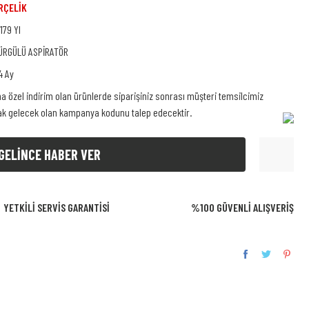
RÇELİK
 179 YI
ÜRGÜLÜ ASPİRATÖR
4 Ay
na özel indirim olan ürünlerde siparişiniz sonrası müşteri temsilcimiz
rak gelecek olan kampanya kodunu talep edecektir.
GELİNCE HABER VER
YETKİLİ SERVİS GARANTİSİ
%100 GÜVENLİ ALIŞVERİŞ