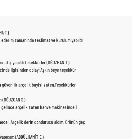
MA T.)
ür ederim zamanında teslimat ve kurulum yapıldı
p montaj yapıldı tesekkürler (OĞUZHAN T.)
ecinde ilgisinden dolayı Aşkın beye teşekkür
ı güvenilir arçelik bayisi zaten.Teşekkürler
um (OĞUZCAN S.)
e gelince arçelik zaten kahve makinesinde 1
kmeceli Arçelik derin dondurucu aldım, ürünün geç
r yapıcam.(ABDÜLHAMİT E.)