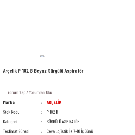
Arçelik P 182 B Beyaz Sürgülü Aspiratör
Yorum Yap / Yorumları Oku
Marka
ARÇELİK
Stok Kodu
P 182 B
Kategori
SÜRGÜLÜ ASPİRATÖR
Teslimat Süresi
Ceva Lojistik İle 7-10 İş Günü