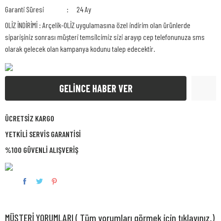
Garanti Süresi
24 Ay
OLİZ İNDİRİMİ : Arçelik-OLİZ uygulamasına özel indirim olan ürünlerde
siparişiniz sonrası müşteri temsilcimiz sizi arayıp cep telefonunuza sms
olarak gelecek olan kampanya kodunu talep edecektir.
GELİNCE HABER VER
ÜCRETSİZ KARGO
YETKİLİ SERVİS GARANTİSİ
%100 GÜVENLİ ALIŞVERİŞ
MÜŞTERİ YORUMLARI ( Tüm yorumları görmek için tıklayınız.)