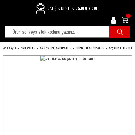
SATIŞ & DESTEK
0536 617 3161
Anasayfa
ANKASTRE
ANKASTRE ASPİRATÖR
SÜRGÜLÜ ASPİRATÖR
Arçelik P 182 B B