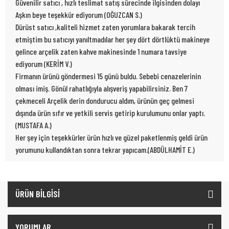
Güvenilir satıcı , hızlı teslimat satış sürecinde ilgisinden dolayı
Aşkın beye teşekkür ediyorum (OĞUZCAN S.)
Dürüst satıcı ,kaliteli hizmet zaten yorumlara bakarak tercih
etmiştim bu satıcıyı yanıltmadılar her şey dört dörtlüktü makineye
gelince arçelik zaten kahve makinesinde 1 numara tavsiye
ediyorum (KERİM V.)
Firmanın ürünü göndermesi 15 günü buldu. Sebebi cenazelerinin
olması imiş. Gönül rahatlığıyla alışveriş yapabilirsiniz. Ben 7
çekmeceli Arçelik derin dondurucu aldım, ürünün geç gelmesi
dışında ürün sıfır ve yetkili servis getirip kurulumunu onlar yaptı.
(MUSTAFA A.)
Her şey için teşekkürler ürün hızlı ve güzel paketlenmiş geldi ürün
yorumunu kullandıktan sonra tekrar yapıcam.(ABDÜLHAMİT E.)
ÜRÜN BİLGİSİ
YORUMLAR