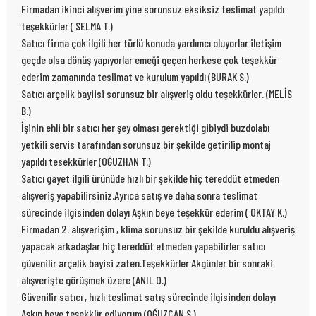
Firmadan ikinci alışverim yine sorunsuz eksiksiz teslimat yapıldı
teşekkürler ( SELMA T.)
Satıcı firma çok ilgili her türlü konuda yardımcı oluyorlar iletişim
geçde olsa dönüş yapıyorlar emeği geçen herkese çok teşekkür
ederim zamanında teslimat ve kurulum yapıldı (BURAK S.)
Satıcı arçelik bayiisi sorunsuz bir alışveriş oldu teşekkürler. (MELİS
B.)
İşinin ehli bir satıcı her şey olması gerektiği gibiydi buzdolabı
yetkili servis tarafından sorunsuz bir şekilde getirilip montaj
yapıldı tesekkürler (OĞUZHAN T.)
Satıcı gayet ilgili ürünüde hızlı bir şekilde hiç tereddüt etmeden
alışveriş yapabilirsiniz.Ayrıca satış ve daha sonra teslimat
sürecinde ilgisinden dolayı Aşkın beye teşekkür ederim ( OKTAY K.)
Firmadan 2. alışverişim , klima sorunsuz bir şekilde kuruldu alışveriş
yapacak arkadaşlar hiç tereddüt etmeden yapabilirler satıcı
güvenilir arçelik bayisi zaten.Teşekkürler Akgünler bir sonraki
alışverişte görüşmek üzere (ANIL O.)
Güvenilir satıcı , hızlı teslimat satış sürecinde ilgisinden dolayı
Aşkın beye teşekkür ediyorum (OĞUZCAN S.)