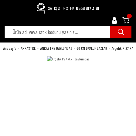
SATIŞ & DESTEK
0536 617 3161
Anasayfa
ANKASTRE
ANKASTRE DAVLUMBAZ
60 CM DAVLUMBAZLAR
Arçelik P 27 RA