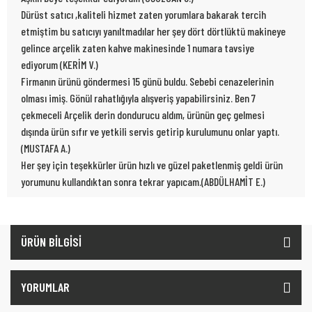
Dürüst satıcı ,kaliteli hizmet zaten yorumlara bakarak tercih
etmiştim bu satıcıyı yanıltmadılar her şey dört dörtlüktü makineye
gelince arçelik zaten kahve makinesinde 1 numara tavsiye
ediyorum (KERİM V.)
Firmanın ürünü göndermesi 15 günü buldu. Sebebi cenazelerinin
olması imiş. Gönül rahatlığıyla alışveriş yapabilirsiniz. Ben 7
çekmeceli Arçelik derin dondurucu aldım, ürünün geç gelmesi
dışında ürün sıfır ve yetkili servis getirip kurulumunu onlar yaptı.
(MUSTAFA A.)
Her şey için teşekkürler ürün hızlı ve güzel paketlenmiş geldi ürün
yorumunu kullandıktan sonra tekrar yapıcam.(ABDÜLHAMİT E.)
ÜRÜN BİLGİSİ
YORUMLAR