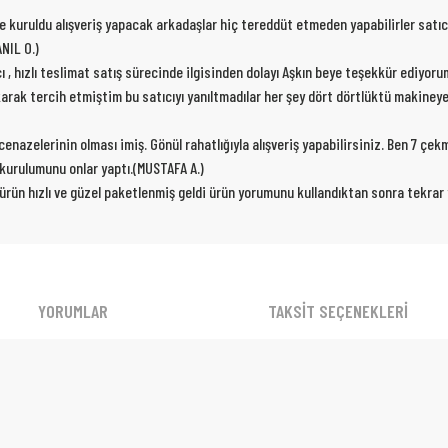
de kuruldu alışveriş yapacak arkadaşlar hiç tereddüt etmeden yapabilirler satıc
NIL O.)
cı , hızlı teslimat satış sürecinde ilgisinden dolayı Aşkın beye teşekkür ediyor
karak tercih etmiştim bu satıcıyı yanıltmadılar her şey dört dörtlüktü makiney
nazelerinin olması imiş. Gönül rahatlığıyla alışveriş yapabilirsiniz. Ben 7 çe
p kurulumunu onlar yaptı.(MUSTAFA A.)
 ürün hızlı ve güzel paketlenmiş geldi ürün yorumunu kullandıktan sonra tekra
YORUMLAR
TAKSİT SEÇENEKLERİ