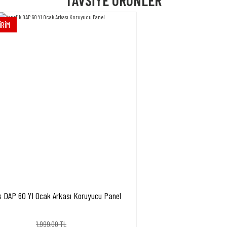
TAVSİYE ÜRÜNLER
Bu ürüne ilk yorumu siz yapın!
İRİM
Yorum Yaz
Gönder
ik DAP 60 YI Ocak Arkası Koruyucu Panel
1.999,00 TL