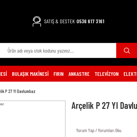
SATIŞ & DESTEK
0536 617 3161
ESİ
BULAŞIK MAKİNESİ
FIRIN
ANKASTRE
TELEVİZYON
ELEKT
lik P 27 YI Davlumbaz
Arçelik P 27 YI Dav
Yorum Yap / Yorumları Oku