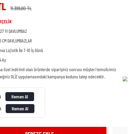
TL
11.399,00 TL
RÇELİK
 27 YI DAVLUMBAZ
0 CM DAVLUMBAZLAR
eva Lojistik İle 7-10 İş Günü
4 Ay
na özel indirimli olan ürünlerde siparişiniz sonrası müşteri temsilcimiz
ceğiniz OLİZ uygulamasındaki kampanya kodunu talep edecektir.
ti
Hemen Al
ti
Hemen Al