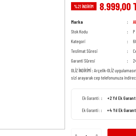
8.999,00 
%21 İNDİRİM
Marka
A
Stok Kodu
P
Kategori
6
Teslimat Süresi
C
Garanti Süresi
2
OLİZ İNDİRİMİ : Arçelik-OLİZ uygulaması
sizi arayarak cep telefonunuza indire
+2 Yıl Ek Garan
Ek Garanti :
+4 Yıl Ek Garan
Ek Garanti :