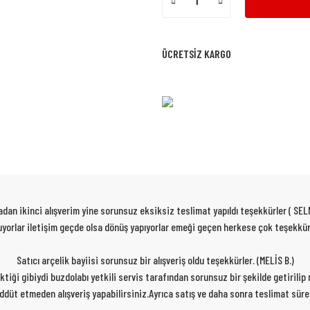
ÜCRETSİZ KARGO
dan ikinci alışverim yine sorunsuz eksiksiz teslimat yapıldı teşekkürler ( SEL
 oluyorlar iletişim geçde olsa dönüş yapıyorlar emeği geçen herkese çok teşekk
Satıcı arçelik bayiisi sorunsuz bir alışveriş oldu teşekkürler. (MELİS B.)
rektiği gibiydi buzdolabı yetkili servis tarafından sorunsuz bir şekilde getirili
ereddüt etmeden alışveriş yapabilirsiniz.Ayrıca satış ve daha sonra teslimat sür