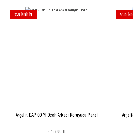
Görüş ve önerileriniz için teşekkür ederiz.
%8 İNDİRİM
%10 İND
Ürün resmi kalitesiz, bozuk veya görüntülenemiyor.
Ürün açıklamasında eksik bilgiler bulunuyor.
Ürün bilgilerinde hatalar bulunuyor.
Ürün fiyatı diğer sitelerden daha pahalı.
Bu ürüne benzer farklı alternatifler olmalı.
Arçelik DAP 90 YI Ocak Arkası Koruyucu Panel
Arçel
2.499,00 TL