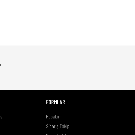
ı
İ
FORMLAR
si
Hesabım
Sipariş Takip