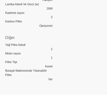
Halojen
Lamba Adedi Ve Gücü (w)
28W
Kademe sayısı
3
Karbon Filtre
Opsiyonel
Diğer
Yağ Filtre Adedi
2
Motor sayısı
1
Filtre Tipi
Kaset
Bulaşık Makinesinde Yıkanabilir
Filtre
Var
Bu ürünün fiyat bilgisi, resim, ürün açıklamalarında ve diğer konularda 