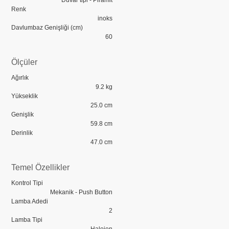
Duvar tipi - Piramit
Renk
inoks
Davlumbaz Genişliği (cm)
60
Ölçüler
Ağırlık
9.2 kg
Yükseklik
25.0 cm
Genişlik
59.8 cm
Derinlik
47.0 cm
Temel Özellikler
Kontrol Tipi
Mekanik - Push Button
Lamba Adedi
2
Lamba Tipi