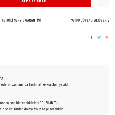
SEPETE EKLE
YETKİLİ SERVİS GARANTİSİ
%100 GÜVENLİ ALIŞVERİŞ
MA T.)
ür ederim zamanında teslimat ve kurulum yapıldı
p montaj yapıldı tesekkürler (OĞUZHAN T.)
ecinde ilgisinden dolayı Aşkın beye teşekkür