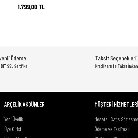
1.799,00 TL
venli Ödeme
Taksit Seçenekleri
BIT SSL Sertifika
Kredi Kartı ile Taksit İmkan
ARÇELİK AKGÜNLER
MÜŞTERİ HİZMETLER
Yeni Üyelik
Mesafeli Satış Sözleşme
Üye Girişi
Ödeme ve Teslimat