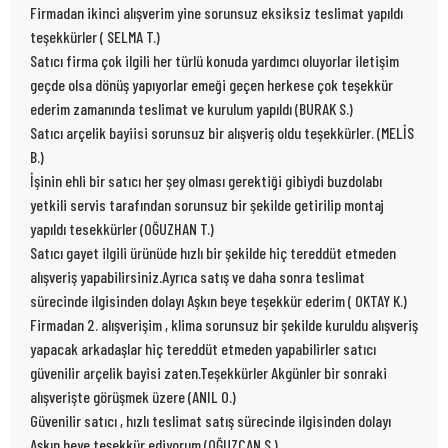
Firmadan ikinci alışverim yine sorunsuz eksiksiz teslimat yapıldı
teşekkürler ( SELMA T.)
Satıcı firma çok ilgili her türlü konuda yardımcı oluyorlar iletişim
geçde olsa dönüş yapıyorlar emeği geçen herkese çok teşekkür
ederim zamanında teslimat ve kurulum yapıldı (BURAK S.)
Satıcı arçelik bayiisi sorunsuz bir alışveriş oldu teşekkürler. (MELİS
B.)
İşinin ehli bir satıcı her şey olması gerektiği gibiydi buzdolabı
yetkili servis tarafından sorunsuz bir şekilde getirilip montaj
yapıldı tesekkürler (OĞUZHAN T.)
Satıcı gayet ilgili ürünüde hızlı bir şekilde hiç tereddüt etmeden
alışveriş yapabilirsiniz.Ayrıca satış ve daha sonra teslimat
sürecinde ilgisinden dolayı Aşkın beye teşekkür ederim ( OKTAY K.)
Firmadan 2. alışverişim , klima sorunsuz bir şekilde kuruldu alışveriş
yapacak arkadaşlar hiç tereddüt etmeden yapabilirler satıcı
güvenilir arçelik bayisi zaten.Teşekkürler Akgünler bir sonraki
alışverişte görüşmek üzere (ANIL O.)
Güvenilir satıcı , hızlı teslimat satış sürecinde ilgisinden dolayı
Aşkın beye teşekkür ediyorum (OĞUZCAN S.)