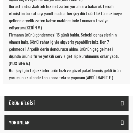
Dürüst satıcı ,kaliteli hizmet zaten yorumlara bakarak tercih
etmiştim bu satıcıyı yanıltmadılar her şey dört dörtlüktü makineye
gelince arçelik zaten kahve makinesinde 1 numara tavsiye
ediyorum (KERİM V.)
Firmanın ürünü göndermesi 15 günü buldu. Sebebi cenazelerinin
olması imiş. Gönül rahatlığıyla alışveriş yapabilirsiniz. Ben 7
çekmeceli Arçelik derin dondurucu aldım, ürünün geç gelmesi
dışında ürün sıfır ve yetkili servis getirip kurulumunu onlar yaptı.
(MUSTAFA A.)
Her şey için teşekkürler ürün hızlı ve güzel paketlenmiş geldi ürün
yorumunu kullandıktan sonra tekrar yapıcam.(ABDÜLHAMİT E.)
ÜRÜN BİLGİSİ
YORUMLAR