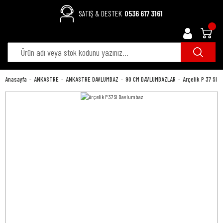
SATIŞ & DESTEK
0536 617 3161
Anasayfa
ANKASTRE
ANKASTRE DAVLUMBAZ
90 CM DAVLUMBAZLAR
Arçelik P 37 SI 