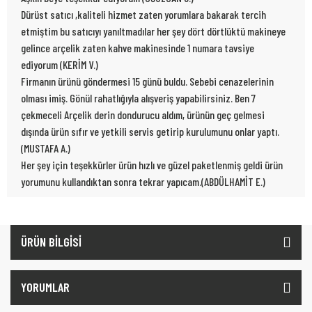
Dürüst satıcı ,kaliteli hizmet zaten yorumlara bakarak tercih
etmiştim bu satıcıyı yanıltmadılar her şey dört dörtlüktü makineye
gelince arçelik zaten kahve makinesinde 1 numara tavsiye
ediyorum (KERİM V.)
Firmanın ürünü göndermesi 15 günü buldu. Sebebi cenazelerinin
olması imiş. Gönül rahatlığıyla alışveriş yapabilirsiniz. Ben 7
çekmeceli Arçelik derin dondurucu aldım, ürünün geç gelmesi
dışında ürün sıfır ve yetkili servis getirip kurulumunu onlar yaptı.
(MUSTAFA A.)
Her şey için teşekkürler ürün hızlı ve güzel paketlenmiş geldi ürün
yorumunu kullandıktan sonra tekrar yapıcam.(ABDÜLHAMİT E.)
ÜRÜN BİLGİSİ
YORUMLAR