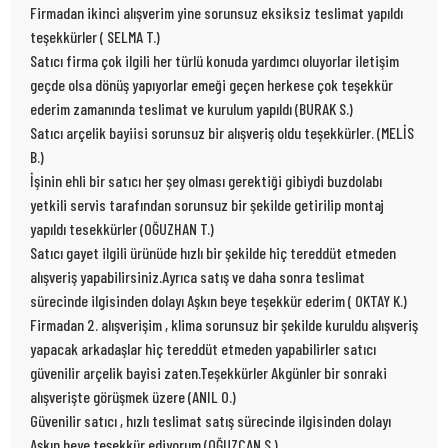
Firmadan ikinci alışverim yine sorunsuz eksiksiz teslimat yapıldı
teşekkürler ( SELMA T.)
Satıcı firma çok ilgili her türlü konuda yardımcı oluyorlar iletişim
geçde olsa dönüş yapıyorlar emeği geçen herkese çok teşekkür
ederim zamanında teslimat ve kurulum yapıldı (BURAK S.)
Satıcı arçelik bayiisi sorunsuz bir alışveriş oldu teşekkürler. (MELİS
B.)
İşinin ehli bir satıcı her şey olması gerektiği gibiydi buzdolabı
yetkili servis tarafından sorunsuz bir şekilde getirilip montaj
yapıldı tesekkürler (OĞUZHAN T.)
Satıcı gayet ilgili ürünüde hızlı bir şekilde hiç tereddüt etmeden
alışveriş yapabilirsiniz.Ayrıca satış ve daha sonra teslimat
sürecinde ilgisinden dolayı Aşkın beye teşekkür ederim ( OKTAY K.)
Firmadan 2. alışverişim , klima sorunsuz bir şekilde kuruldu alışveriş
yapacak arkadaşlar hiç tereddüt etmeden yapabilirler satıcı
güvenilir arçelik bayisi zaten.Teşekkürler Akgünler bir sonraki
alışverişte görüşmek üzere (ANIL O.)
Güvenilir satıcı , hızlı teslimat satış sürecinde ilgisinden dolayı
Aşkın beye teşekkür ediyorum (OĞUZCAN S.)