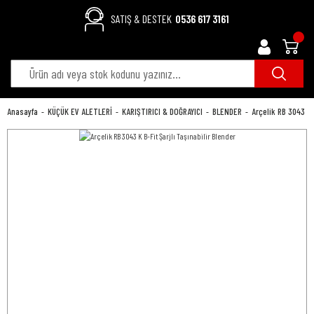
SATIŞ & DESTEK
0536 617 3161
Anasayfa
KÜÇÜK EV ALETLERİ
KARIŞTIRICI & DOĞRAYICI
BLENDER
Arçelik RB 3043 K B