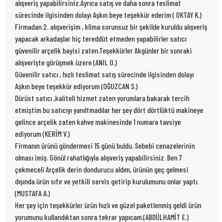
alışveriş yapabilirsiniz.Ayrıca satış ve daha sonra teslimat
sürecinde ilgisinden dolayı Aşkın beye teşekkür ederim ( OKTAY K.)
Firmadan 2. alışverişim , klima sorunsuz bir şekilde kuruldu alışveriş
yapacak arkadaşlar hiç tereddüt etmeden yapabilirler satıcı
güvenilir arçelik bayisi zaten.Teşekkürler Akgünler bir sonraki
alışverişte görüşmek üzere (ANIL O.)
Güvenilir satıcı , hızlı teslimat satış sürecinde ilgisinden dolayı
Aşkın beye teşekkür ediyorum (OĞUZCAN S.)
Dürüst satıcı ,kaliteli hizmet zaten yorumlara bakarak tercih
etmiştim bu satıcıyı yanıltmadılar her şey dört dörtlüktü makineye
gelince arçelik zaten kahve makinesinde 1 numara tavsiye
ediyorum (KERİM V.)
Firmanın ürünü göndermesi 15 günü buldu. Sebebi cenazelerinin
olması imiş. Gönül rahatlığıyla alışveriş yapabilirsiniz. Ben 7
çekmeceli Arçelik derin dondurucu aldım, ürünün geç gelmesi
dışında ürün sıfır ve yetkili servis getirip kurulumunu onlar yaptı.
(MUSTAFA A.)
Her şey için teşekkürler ürün hızlı ve güzel paketlenmiş geldi ürün
yorumunu kullandıktan sonra tekrar yapıcam.(ABDÜLHAMİT E.)