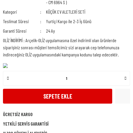
- CM 6964 S )
Kategori
KÜÇÜK EV ALETLERİ SETİ
Teslimat Süresi
Yurtiçi Kargo ile 2-3 İş Günü
Garanti Süresi
24 Ay
OLİZ İNDİRİMİ : Arçelik-OLİZ uygulamasına özel indirimli olan ürünlerde
siparişiniz sonrası müşteri temsilcimiz sizi arayarak cep telefonunuza
indireceğiniz OLİZ uygulamasındaki kampanya kodunu talep edecektir.
SEPETE EKLE
ÜCRETSİZ KARGO
YETKİLİ SERVİS GARANTİSİ