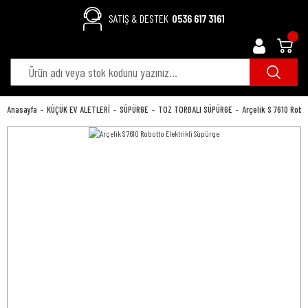
SATIŞ & DESTEK
0536 617 3161
Anasayfa
KÜÇÜK EV ALETLERİ
SÜPÜRGE
TOZ TORBALI SÜPÜRGE
Arçelik S 7610 Robot