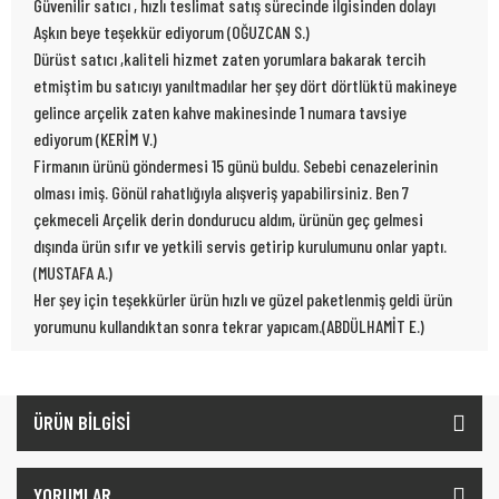
Güvenilir satıcı , hızlı teslimat satış sürecinde ilgisinden dolayı
Aşkın beye teşekkür ediyorum (OĞUZCAN S.)
Dürüst satıcı ,kaliteli hizmet zaten yorumlara bakarak tercih
etmiştim bu satıcıyı yanıltmadılar her şey dört dörtlüktü makineye
gelince arçelik zaten kahve makinesinde 1 numara tavsiye
ediyorum (KERİM V.)
Firmanın ürünü göndermesi 15 günü buldu. Sebebi cenazelerinin
olması imiş. Gönül rahatlığıyla alışveriş yapabilirsiniz. Ben 7
çekmeceli Arçelik derin dondurucu aldım, ürünün geç gelmesi
dışında ürün sıfır ve yetkili servis getirip kurulumunu onlar yaptı.
(MUSTAFA A.)
Her şey için teşekkürler ürün hızlı ve güzel paketlenmiş geldi ürün
yorumunu kullandıktan sonra tekrar yapıcam.(ABDÜLHAMİT E.)
ÜRÜN BİLGİSİ
YORUMLAR