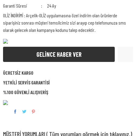
Garanti Süresi
24 Ay
OLİZ İNDİRİMİ : Arçelik-OLİZ uygulamasına özel indirim olan ürünlerde
siparişiniz sonrası müşteri temsilcimiz sizi arayıp cep telefonunuza sms
olarak gelecek olan kampanya kodunu talep edecektir.
GELİNCE HABER VER
ÜCRETSİZ KARGO
YETKİLİ SERVİS GARANTİSİ
%100 GÜVENLİ ALIŞVERİŞ
MÜŞTERİ YORUMLARI ( Tüm yorumları görmek için tıklayınız.)