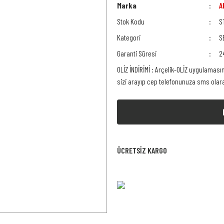
Marka
A
Stok Kodu
S
Kategori
S
Garanti Süresi
2
OLİZ İNDİRİMİ : Arçelik-OLİZ uygulaması
sizi arayıp cep telefonunuza sms ola
ÜCRETSİZ KARGO