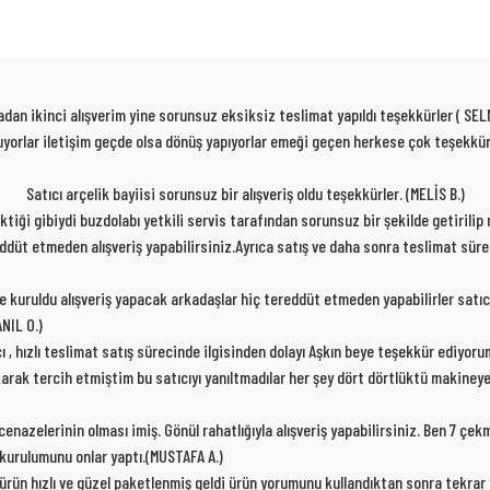
dan ikinci alışverim yine sorunsuz eksiksiz teslimat yapıldı teşekkürler ( SEL
 oluyorlar iletişim geçde olsa dönüş yapıyorlar emeği geçen herkese çok teşekk
Satıcı arçelik bayiisi sorunsuz bir alışveriş oldu teşekkürler. (MELİS B.)
rektiği gibiydi buzdolabı yetkili servis tarafından sorunsuz bir şekilde getirili
ereddüt etmeden alışveriş yapabilirsiniz.Ayrıca satış ve daha sonra teslimat sür
de kuruldu alışveriş yapacak arkadaşlar hiç tereddüt etmeden yapabilirler satıc
NIL O.)
cı , hızlı teslimat satış sürecinde ilgisinden dolayı Aşkın beye teşekkür ediyor
karak tercih etmiştim bu satıcıyı yanıltmadılar her şey dört dörtlüktü makiney
nazelerinin olması imiş. Gönül rahatlığıyla alışveriş yapabilirsiniz. Ben 7 çe
p kurulumunu onlar yaptı.(MUSTAFA A.)
 ürün hızlı ve güzel paketlenmiş geldi ürün yorumunu kullandıktan sonra tekra