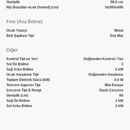
Genişlik
58.0 cm
Niş Boyutlar-ocak (hxwxd) (cm)
hx560x490
Fırın (Ana Bölme)
Ocak Yüzeyi
Metal
Bek Şapkası Tipi
Düz Mat
Diğer
Kontrol Tipi ve Yeri
Düğmeden Kontrol / Yan
Sol Ön Bölme
3
Sağ Arka Bölme
2 kW
Ocak Ateşleme Tipi
Düğmeden Ateşleme
Toplam Elektrik Gücü (kW)
0.0 W
Tencere Izgarası Tipi
Mat Emaye
Çerçeve Tipi & Rengi
Siyah Çerçeve
Genişlik (cm)
60
Sağ Ön Bölme
1 kW
Sol Arka Bölme
2 kW