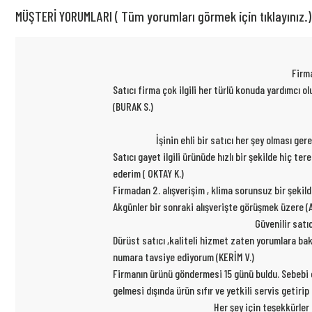
MÜŞTERİ YORUMLARI ( Tüm yorumları görmek için tıklayınız.)
Firma
Satıcı firma çok ilgili her türlü konuda yardımcı
(BURAK S.)
İşinin ehli bir satıcı her şey olması ge
Satıcı gayet ilgili ürünüde hızlı bir şekilde hiç t
ederim ( OKTAY K.)
Firmadan 2. alışverişim , klima sorunsuz bir şekil
Akgünler bir sonraki alışverişte görüşmek üzere (A
Güvenilir satı
Dürüst satıcı ,kaliteli hizmet zaten yorumlara ba
numara tavsiye ediyorum (KERİM V.)
Firmanın ürünü göndermesi 15 günü buldu. Sebebi ce
gelmesi dışında ürün sıfır ve yetkili servis getiri
Her şey için teşekkürler