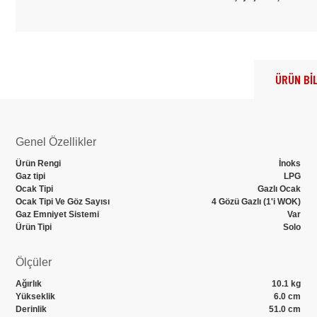
ÜRÜN BİL
Genel Özellikler
Ürün Rengi
İnoks
Gaz tipi
LPG
Ocak Tipi
Gazlı Ocak
Ocak Tipi Ve Göz Sayısı
4 Gözü Gazlı (1'i WOK)
Gaz Emniyet Sistemi
Var
Ürün Tipi
Solo
Ölçüler
Ağırlık
10.1 kg
Yükseklik
6.0 cm
Derinlik
51.0 cm