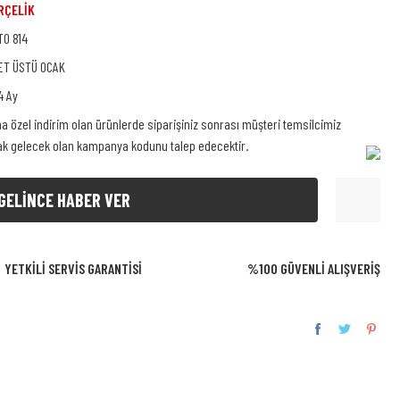
RÇELİK
TO 814
ET ÜSTÜ OCAK
4 Ay
na özel indirim olan ürünlerde siparişiniz sonrası müşteri temsilcimiz
rak gelecek olan kampanya kodunu talep edecektir.
GELİNCE HABER VER
YETKİLİ SERVİS GARANTİSİ
%100 GÜVENLİ ALIŞVERİŞ