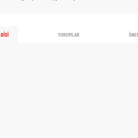
GİSİ
YORUMLAR
ÖNER