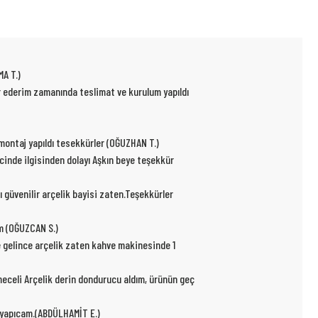
MA T.)
ür ederim zamanında teslimat ve kurulum yapıldı
p montaj yapıldı tesekkürler (OĞUZHAN T.)
ecinde ilgisinden dolayı Aşkın beye teşekkür
ı güvenilir arçelik bayisi zaten.Teşekkürler
um (OĞUZCAN S.)
e gelince arçelik zaten kahve makinesinde 1
kmeceli Arçelik derin dondurucu aldım, ürünün geç
r yapıcam.(ABDÜLHAMİT E.)