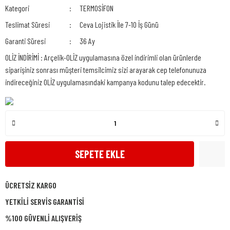
Kategori
TERMOSİFON
Teslimat Süresi
Ceva Lojistik İle 7-10 İş Günü
Garanti Süresi
36 Ay
OLİZ İNDİRİMİ : Arçelik-OLİZ uygulamasına özel indirimli olan ürünlerde
siparişiniz sonrası müşteri temsilcimiz sizi arayarak cep telefonunuza
indireceğiniz OLİZ uygulamasındaki kampanya kodunu talep edecektir.
SEPETE EKLE
ÜCRETSİZ KARGO
YETKİLİ SERVİS GARANTİSİ
%100 GÜVENLİ ALIŞVERİŞ