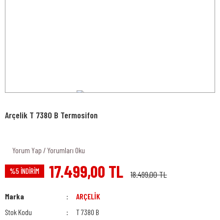
Arçelik T 7380 B Termosifon
Yorum Yap / Yorumları Oku
17.499,00 TL
%5 İNDİRİM
18.499,00 TL
Marka
ARÇELİK
Stok Kodu
T 7380 B