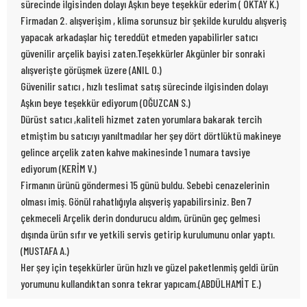
sürecinde ilgisinden dolayı Aşkın beye teşekkür ederim ( OKTAY K.)
Firmadan 2. alışverişim , klima sorunsuz bir şekilde kuruldu alışveriş
yapacak arkadaşlar hiç tereddüt etmeden yapabilirler satıcı
güvenilir arçelik bayisi zaten.Teşekkürler Akgünler bir sonraki
alışverişte görüşmek üzere (ANIL O.)
Güvenilir satıcı , hızlı teslimat satış sürecinde ilgisinden dolayı
Aşkın beye teşekkür ediyorum (OĞUZCAN S.)
Dürüst satıcı ,kaliteli hizmet zaten yorumlara bakarak tercih
etmiştim bu satıcıyı yanıltmadılar her şey dört dörtlüktü makineye
gelince arçelik zaten kahve makinesinde 1 numara tavsiye
ediyorum (KERİM V.)
Firmanın ürünü göndermesi 15 günü buldu. Sebebi cenazelerinin
olması imiş. Gönül rahatlığıyla alışveriş yapabilirsiniz. Ben 7
çekmeceli Arçelik derin dondurucu aldım, ürünün geç gelmesi
dışında ürün sıfır ve yetkili servis getirip kurulumunu onlar yaptı.
(MUSTAFA A.)
Her şey için teşekkürler ürün hızlı ve güzel paketlenmiş geldi ürün
yorumunu kullandıktan sonra tekrar yapıcam.(ABDÜLHAMİT E.)