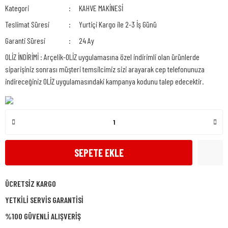
Kategori
KAHVE MAKİNESİ
Teslimat Süresi
Yurtiçi Kargo ile 2-3 İş Günü
Garanti Süresi
24 Ay
OLİZ İNDİRİMİ : Arçelik-OLİZ uygulamasına özel indirimli olan ürünlerde
siparişiniz sonrası müşteri temsilcimiz sizi arayarak cep telefonunuza
indireceğiniz OLİZ uygulamasındaki kampanya kodunu talep edecektir.
SEPETE EKLE
ÜCRETSİZ KARGO
YETKİLİ SERVİS GARANTİSİ
%100 GÜVENLİ ALIŞVERİŞ