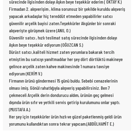
sürecinde ilgisinden dolayı Aşkın beye teşekkür ederim ( OKTAY K.)
Firmadan 2. alışverişim , klima sorunsuz bir şekilde kuruldu alışveriş
yapacak arkadaşlar hiç tereddüt etmeden yapabilirler satıcı
güvenilir arçelik bayisi zaten.Teşekkürler Akgünler bir sonraki
alışverişte görüşmek üzere (ANIL O.)
Güvenilir satıcı , hızlı teslimat satış sürecinde ilgisinden dolayı
Aşkın beye teşekkür ediyorum (OĞUZCAN S.)
Dürüst satıcı ,kaliteli hizmet zaten yorumlara bakarak tercih
etmiştim bu satıcıyı yanıltmadılar her şey dört dörtlüktü makineye
gelince arçelik zaten kahve makinesinde 1 numara tavsiye
ediyorum (KERİM V.)
Firmanın ürünü göndermesi 15 günü buldu. Sebebi cenazelerinin
olması imiş. Gönül rahatlığıyla alışveriş yapabilirsiniz. Ben 7
çekmeceli Arçelik derin dondurucu aldım, ürünün geç gelmesi
dışında ürün sıfır ve yetkili servis getirip kurulumunu onlar yaptı.
(MUSTAFA A.)
Her şey için teşekkürler ürün hızlı ve güzel paketlenmiş geldi ürün
yorumunu kullandıktan sonra tekrar yapıcam.(ABDÜLHAMİT E.)