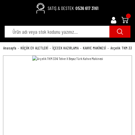
SATIŞ & DESTEK
0536 617 3161
Anasayfa
KÜÇÜK EV ALETLERİ
İÇECEK HAZIRLAMA
KAHVE MAKİNESİ
Arçelik TKM 334