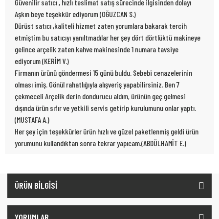
Güvenilir satıcı , hızlı teslimat satış sürecinde ilgisinden dolayı
Aşkın beye teşekkür ediyorum (OĞUZCAN S.)
Dürüst satıcı ,kaliteli hizmet zaten yorumlara bakarak tercih
etmiştim bu satıcıyı yanıltmadılar her şey dört dörtlüktü makineye
gelince arçelik zaten kahve makinesinde 1 numara tavsiye
ediyorum (KERİM V.)
Firmanın ürünü göndermesi 15 günü buldu. Sebebi cenazelerinin
olması imiş. Gönül rahatlığıyla alışveriş yapabilirsiniz. Ben 7
çekmeceli Arçelik derin dondurucu aldım, ürünün geç gelmesi
dışında ürün sıfır ve yetkili servis getirip kurulumunu onlar yaptı.
(MUSTAFA A.)
Her şey için teşekkürler ürün hızlı ve güzel paketlenmiş geldi ürün
yorumunu kullandıktan sonra tekrar yapıcam.(ABDÜLHAMİT E.)
ÜRÜN BİLGİSİ
YORUMLAR