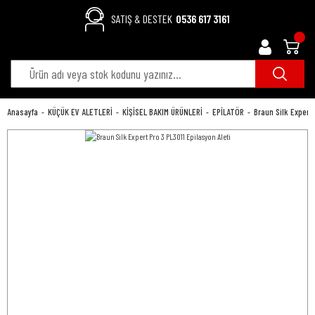
SATIŞ & DESTEK
0536 617 3161
Anasayfa
KÜÇÜK EV ALETLERİ
KİŞİSEL BAKIM ÜRÜNLERİ
EPİLATÖR
Braun Silk Expert 