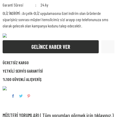
Garanti Süresi
24 Ay
OLİZ İNDİRİMİ : Arçelik-OLİZ uygulamasına özel indirim olan ürünlerde
siparişiniz sonrası müşteri temsilcimiz sizi arayıp cep telefonunuza sms
olarak gelecek olan kampanya kodunu talep edecektir.
GELİNCE HABER VER
ÜCRETSİZ KARGO
YETKİLİ SERVİS GARANTİSİ
%100 GÜVENLİ ALIŞVERİŞ
MÜŞTERİ YORUMLARI ( Tüm yorumları görmek için tıklayınız.)