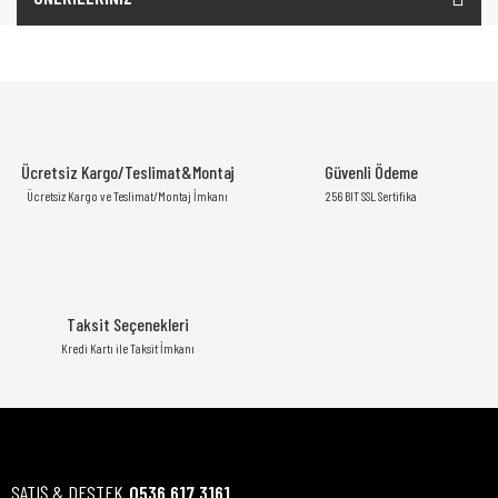
Ücretsiz Kargo/Teslimat&Montaj
Güvenli Ödeme
Ücretsiz Kargo ve Teslimat/Montaj İmkanı
256 BIT SSL Sertifika
Taksit Seçenekleri
Kredi Kartı ile Taksit İmkanı
SATIŞ & DESTEK
0536 617 3161