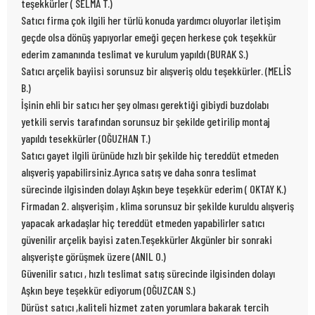
teşekkürler ( SELMA T.)
Satıcı firma çok ilgili her türlü konuda yardımcı oluyorlar iletişim
geçde olsa dönüş yapıyorlar emeği geçen herkese çok teşekkür
ederim zamanında teslimat ve kurulum yapıldı (BURAK S.)
Satıcı arçelik bayiisi sorunsuz bir alışveriş oldu teşekkürler. (MELİS
B.)
İşinin ehli bir satıcı her şey olması gerektiği gibiydi buzdolabı
yetkili servis tarafından sorunsuz bir şekilde getirilip montaj
yapıldı tesekkürler (OĞUZHAN T.)
Satıcı gayet ilgili ürünüde hızlı bir şekilde hiç tereddüt etmeden
alışveriş yapabilirsiniz.Ayrıca satış ve daha sonra teslimat
sürecinde ilgisinden dolayı Aşkın beye teşekkür ederim ( OKTAY K.)
Firmadan 2. alışverişim , klima sorunsuz bir şekilde kuruldu alışveriş
yapacak arkadaşlar hiç tereddüt etmeden yapabilirler satıcı
güvenilir arçelik bayisi zaten.Teşekkürler Akgünler bir sonraki
alışverişte görüşmek üzere (ANIL O.)
Güvenilir satıcı , hızlı teslimat satış sürecinde ilgisinden dolayı
Aşkın beye teşekkür ediyorum (OĞUZCAN S.)
Dürüst satıcı ,kaliteli hizmet zaten yorumlara bakarak tercih