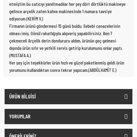
etmiştim bu satıcıyı yanıltmadılar her şey dört dörtlüktü makineye
gelince arçelik zaten kahve makinesinde 1 numara tavsiye
ediyorum (KERİM V.)
Firmanın ürünü göndermesi 15 günü buldu. Sebebi cenazelerinin
olması imiş. Gönül rahatlığıyla alışveriş yapabilirsiniz. Ben 7
çekmeceli Arçelik derin dondurucu aldım, ürünün geç gelmesi
dışında ürün sıfır ve yetkili servis getirip kurulumunu onlar yaptı.
(MUSTAFA A.)
Her şey için teşekkürler ürün hızlı ve güzel paketlenmiş geldi ürün
yorumunu kullandıktan sonra tekrar yapıcam.(ABDÜLHAMİT E.)
ÜRÜN BİLGİSİ
YORUMLAR
ÖNERİLERİNİZ