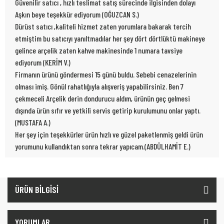
Güvenilir satıcı , hızlı teslimat satış sürecinde ilgisinden dolayı
Aşkın beye teşekkür ediyorum (OĞUZCAN S.)
Dürüst satıcı ,kaliteli hizmet zaten yorumlara bakarak tercih
etmiştim bu satıcıyı yanıltmadılar her şey dört dörtlüktü makineye
gelince arçelik zaten kahve makinesinde 1 numara tavsiye
ediyorum (KERİM V.)
Firmanın ürünü göndermesi 15 günü buldu. Sebebi cenazelerinin
olması imiş. Gönül rahatlığıyla alışveriş yapabilirsiniz. Ben 7
çekmeceli Arçelik derin dondurucu aldım, ürünün geç gelmesi
dışında ürün sıfır ve yetkili servis getirip kurulumunu onlar yaptı.
(MUSTAFA A.)
Her şey için teşekkürler ürün hızlı ve güzel paketlenmiş geldi ürün
yorumunu kullandıktan sonra tekrar yapıcam.(ABDÜLHAMİT E.)
ÜRÜN BİLGİSİ
YORUMLAR