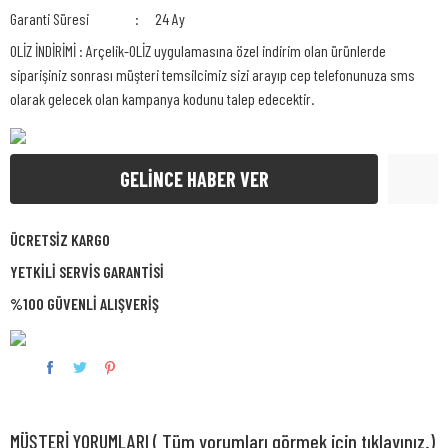
Garanti Süresi
24 Ay
OLİZ İNDİRİMİ : Arçelik-OLİZ uygulamasına özel indirim olan ürünlerde
siparişiniz sonrası müşteri temsilcimiz sizi arayıp cep telefonunuza sms
olarak gelecek olan kampanya kodunu talep edecektir.
GELİNCE HABER VER
ÜCRETSİZ KARGO
YETKİLİ SERVİS GARANTİSİ
%100 GÜVENLİ ALIŞVERİŞ
MÜŞTERİ YORUMLARI ( Tüm yorumları görmek için tıklayınız.)