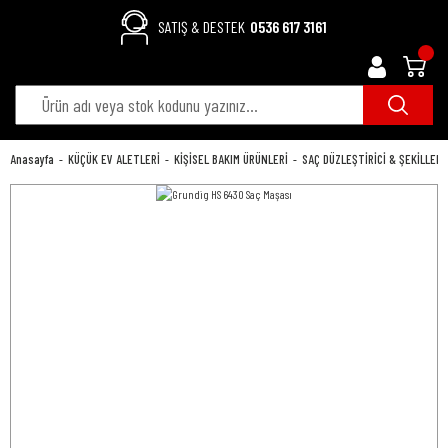
SATIŞ & DESTEK
0536 617 3161
Anasayfa
KÜÇÜK EV ALETLERİ
KİŞİSEL BAKIM ÜRÜNLERİ
SAÇ DÜZLEŞTİRİCİ & ŞEKİLLEND