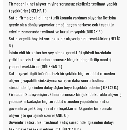
Firmadan ikinci alışverim yine sorunsuz eksiksiz teslimat yapıldı
teşekkürler ( SELMA T.)
Satıcı firma çok ilgili her türlü konuda yardımcı oluyorlar iletişim
geçde olsa dönüş yapıyorlar emeği geçen herkese çok teşekkür
ederim zamanında teslimat ve kurulum yapıldı (BURAK S.)
Satıcı arçelik bayiisi sorunsuz bir alışveriş oldu teşekkürler. (MELİS
B.)
İşinin ehli bir satıcı her şey olması gerektiği gibiydi buzdolabı
yetkili servis tarafından sorunsuz bir şekilde getirilip montaj
yapıldı tesekkürler (OĞUZHAN T.)
Satıcı gayet ilgili ürünüde hızlı bir şekilde hiç tereddüt etmeden
alışveriş yapabilirsiniz.Ayrıca satış ve daha sonra teslimat
sürecinde ilgisinden dolayı Aşkın beye teşekkür ederim ( OKTAY K.)
Firmadan 2. alışverişim , klima sorunsuz bir şekilde kuruldu alışveriş
yapacak arkadaşlar hiç tereddüt etmeden yapabilirler satıcı
güvenilir arçelik bayisi zaten.Teşekkürler Akgünler bir sonraki
alışverişte görüşmek üzere (ANIL O.)
Güvenilir satıcı , hızlı teslimat satış sürecinde ilgisinden dolayı
Aşkın beye teşekkür ediyorum (OĞUZCAN S.)