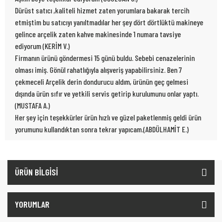
Dürüst satıcı ,kaliteli hizmet zaten yorumlara bakarak tercih
etmiştim bu satıcıyı yanıltmadılar her şey dört dörtlüktü makineye
gelince arçelik zaten kahve makinesinde 1 numara tavsiye
ediyorum (KERİM V.)
Firmanın ürünü göndermesi 15 günü buldu. Sebebi cenazelerinin
olması imiş. Gönül rahatlığıyla alışveriş yapabilirsiniz. Ben 7
çekmeceli Arçelik derin dondurucu aldım, ürünün geç gelmesi
dışında ürün sıfır ve yetkili servis getirip kurulumunu onlar yaptı.
(MUSTAFA A.)
Her şey için teşekkürler ürün hızlı ve güzel paketlenmiş geldi ürün
yorumunu kullandıktan sonra tekrar yapıcam.(ABDÜLHAMİT E.)
ÜRÜN BİLGİSİ
YORUMLAR