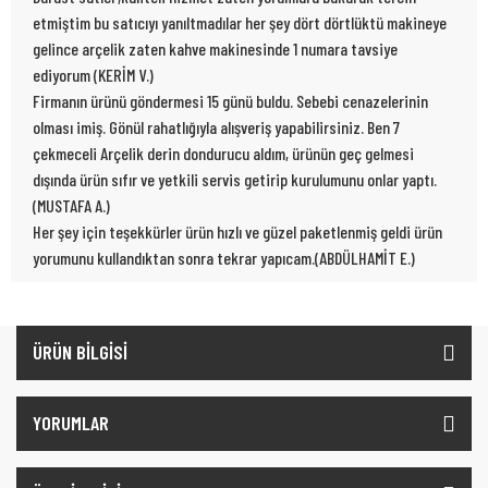
etmiştim bu satıcıyı yanıltmadılar her şey dört dörtlüktü makineye
gelince arçelik zaten kahve makinesinde 1 numara tavsiye
ediyorum (KERİM V.)
Firmanın ürünü göndermesi 15 günü buldu. Sebebi cenazelerinin
olması imiş. Gönül rahatlığıyla alışveriş yapabilirsiniz. Ben 7
çekmeceli Arçelik derin dondurucu aldım, ürünün geç gelmesi
dışında ürün sıfır ve yetkili servis getirip kurulumunu onlar yaptı.
(MUSTAFA A.)
Her şey için teşekkürler ürün hızlı ve güzel paketlenmiş geldi ürün
yorumunu kullandıktan sonra tekrar yapıcam.(ABDÜLHAMİT E.)
ÜRÜN BİLGİSİ
YORUMLAR