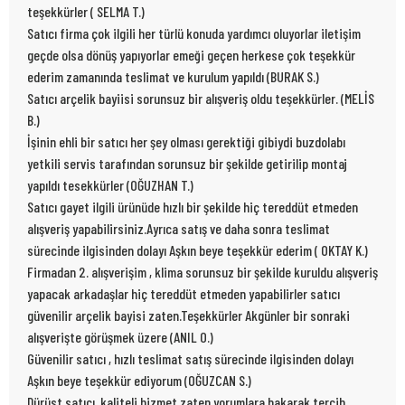
teşekkürler ( SELMA T.)
Satıcı firma çok ilgili her türlü konuda yardımcı oluyorlar iletişim
geçde olsa dönüş yapıyorlar emeği geçen herkese çok teşekkür
ederim zamanında teslimat ve kurulum yapıldı (BURAK S.)
Satıcı arçelik bayiisi sorunsuz bir alışveriş oldu teşekkürler. (MELİS
B.)
İşinin ehli bir satıcı her şey olması gerektiği gibiydi buzdolabı
yetkili servis tarafından sorunsuz bir şekilde getirilip montaj
yapıldı tesekkürler (OĞUZHAN T.)
Satıcı gayet ilgili ürünüde hızlı bir şekilde hiç tereddüt etmeden
alışveriş yapabilirsiniz.Ayrıca satış ve daha sonra teslimat
sürecinde ilgisinden dolayı Aşkın beye teşekkür ederim ( OKTAY K.)
Firmadan 2. alışverişim , klima sorunsuz bir şekilde kuruldu alışveriş
yapacak arkadaşlar hiç tereddüt etmeden yapabilirler satıcı
güvenilir arçelik bayisi zaten.Teşekkürler Akgünler bir sonraki
alışverişte görüşmek üzere (ANIL O.)
Güvenilir satıcı , hızlı teslimat satış sürecinde ilgisinden dolayı
Aşkın beye teşekkür ediyorum (OĞUZCAN S.)
Dürüst satıcı ,kaliteli hizmet zaten yorumlara bakarak tercih