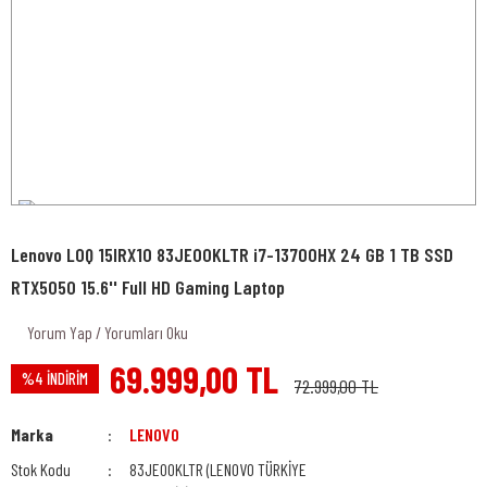
Lenovo LOQ 15IRX10 83JE00KLTR i7-13700HX 24 GB 1 TB SSD
RTX5050 15.6'' Full HD Gaming Laptop
Yorum Yap / Yorumları Oku
69.999,00 TL
%4 İNDİRİM
72.999,00 TL
Marka
LENOVO
Stok Kodu
83JE00KLTR (LENOVO TÜRKİYE