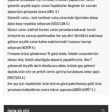
güvenilir arçelik bayisi zaten.Teşekkürler Akgünler bir sonraki
alışverişte görüşmek üzere (ANIL O.)
Güvenilir satıcı , hızlı teslimat satış sürecinde ilgisinden dolayı
Aşkın beye teşekkür ediyorum (OĞUZCAN S.)
Dürüst satıcı ,kaliteli hizmet zaten yorumlara bakarak tercih
etmiştim bu satıcıyı yanıltmadılar her şey dört dörtlüktü makineye
gelince arçelik zaten kahve makinesinde 1 numara tavsiye
ediyorum (KERİM V.)
Firmanın ürünü göndermesi 15 günü buldu. Sebebi cenazelerinin
olması imiş. Gönül rahatlığıyla alışveriş yapabilirsiniz. Ben 7
çekmeceli Arçelik derin dondurucu aldım, ürünün geç gelmesi
dışında ürün sıfır ve yetkili servis getirip kurulumunu onlar yaptı.
(MUSTAFA A.)
Her şey için teşekkürler ürün hızlı ve güzel paketlenmiş geldi ürün
yorumunu kullandıktan sonra tekrar yapıcam.(ABDÜLHAMİT E.)
ÜRÜN BİLGİSİ