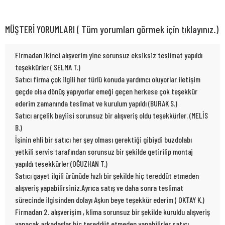
MÜŞTERİ YORUMLARI ( Tüm yorumları görmek için tıklayınız.)
Firmadan ikinci alışverim yine sorunsuz eksiksiz teslimat yapıldı
teşekkürler ( SELMA T.)
Satıcı firma çok ilgili her türlü konuda yardımcı oluyorlar iletişim
geçde olsa dönüş yapıyorlar emeği geçen herkese çok teşekkür
ederim zamanında teslimat ve kurulum yapıldı (BURAK S.)
Satıcı arçelik bayiisi sorunsuz bir alışveriş oldu teşekkürler. (MELİS
B.)
İşinin ehli bir satıcı her şey olması gerektiği gibiydi buzdolabı
yetkili servis tarafından sorunsuz bir şekilde getirilip montaj
yapıldı tesekkürler (OĞUZHAN T.)
Satıcı gayet ilgili ürünüde hızlı bir şekilde hiç tereddüt etmeden
alışveriş yapabilirsiniz.Ayrıca satış ve daha sonra teslimat
sürecinde ilgisinden dolayı Aşkın beye teşekkür ederim ( OKTAY K.)
Firmadan 2. alışverişim , klima sorunsuz bir şekilde kuruldu alışveriş
yapacak arkadaşlar hiç tereddüt etmeden yapabilirler satıcı