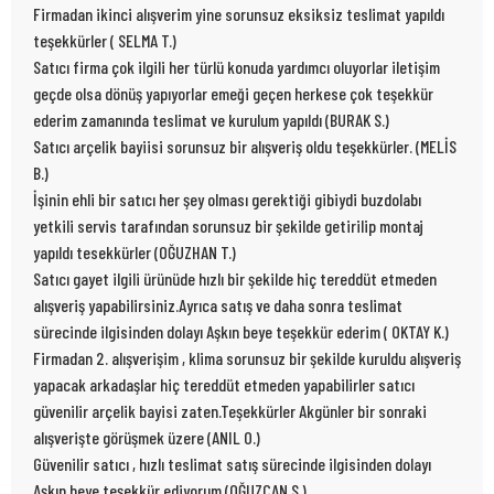
Firmadan ikinci alışverim yine sorunsuz eksiksiz teslimat yapıldı
teşekkürler ( SELMA T.)
Satıcı firma çok ilgili her türlü konuda yardımcı oluyorlar iletişim
geçde olsa dönüş yapıyorlar emeği geçen herkese çok teşekkür
ederim zamanında teslimat ve kurulum yapıldı (BURAK S.)
Satıcı arçelik bayiisi sorunsuz bir alışveriş oldu teşekkürler. (MELİS
B.)
İşinin ehli bir satıcı her şey olması gerektiği gibiydi buzdolabı
yetkili servis tarafından sorunsuz bir şekilde getirilip montaj
yapıldı tesekkürler (OĞUZHAN T.)
Satıcı gayet ilgili ürünüde hızlı bir şekilde hiç tereddüt etmeden
alışveriş yapabilirsiniz.Ayrıca satış ve daha sonra teslimat
sürecinde ilgisinden dolayı Aşkın beye teşekkür ederim ( OKTAY K.)
Firmadan 2. alışverişim , klima sorunsuz bir şekilde kuruldu alışveriş
yapacak arkadaşlar hiç tereddüt etmeden yapabilirler satıcı
güvenilir arçelik bayisi zaten.Teşekkürler Akgünler bir sonraki
alışverişte görüşmek üzere (ANIL O.)
Güvenilir satıcı , hızlı teslimat satış sürecinde ilgisinden dolayı
Aşkın beye teşekkür ediyorum (OĞUZCAN S.)