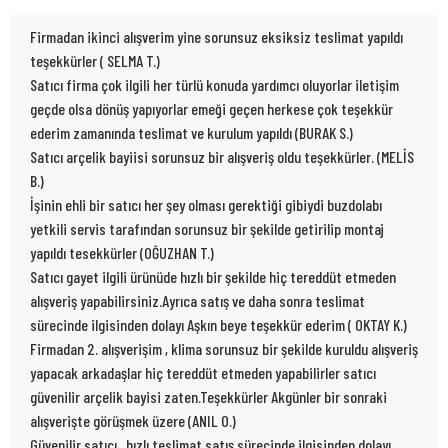
Firmadan ikinci alışverim yine sorunsuz eksiksiz teslimat yapıldı
teşekkürler ( SELMA T.)
Satıcı firma çok ilgili her türlü konuda yardımcı oluyorlar iletişim
geçde olsa dönüş yapıyorlar emeği geçen herkese çok teşekkür
ederim zamanında teslimat ve kurulum yapıldı (BURAK S.)
Satıcı arçelik bayiisi sorunsuz bir alışveriş oldu teşekkürler. (MELİS
B.)
İşinin ehli bir satıcı her şey olması gerektiği gibiydi buzdolabı
yetkili servis tarafından sorunsuz bir şekilde getirilip montaj
yapıldı tesekkürler (OĞUZHAN T.)
Satıcı gayet ilgili ürünüde hızlı bir şekilde hiç tereddüt etmeden
alışveriş yapabilirsiniz.Ayrıca satış ve daha sonra teslimat
sürecinde ilgisinden dolayı Aşkın beye teşekkür ederim ( OKTAY K.)
Firmadan 2. alışverişim , klima sorunsuz bir şekilde kuruldu alışveriş
yapacak arkadaşlar hiç tereddüt etmeden yapabilirler satıcı
güvenilir arçelik bayisi zaten.Teşekkürler Akgünler bir sonraki
alışverişte görüşmek üzere (ANIL O.)
Güvenilir satıcı , hızlı teslimat satış sürecinde ilgisinden dolayı