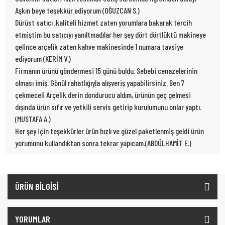
Aşkın beye teşekkür ediyorum (OĞUZCAN S.)
Dürüst satıcı ,kaliteli hizmet zaten yorumlara bakarak tercih
etmiştim bu satıcıyı yanıltmadılar her şey dört dörtlüktü makineye
gelince arçelik zaten kahve makinesinde 1 numara tavsiye
ediyorum (KERİM V.)
Firmanın ürünü göndermesi 15 günü buldu. Sebebi cenazelerinin
olması imiş. Gönül rahatlığıyla alışveriş yapabilirsiniz. Ben 7
çekmeceli Arçelik derin dondurucu aldım, ürünün geç gelmesi
dışında ürün sıfır ve yetkili servis getirip kurulumunu onlar yaptı.
(MUSTAFA A.)
Her şey için teşekkürler ürün hızlı ve güzel paketlenmiş geldi ürün
yorumunu kullandıktan sonra tekrar yapıcam.(ABDÜLHAMİT E.)
ÜRÜN BİLGİSİ
YORUMLAR