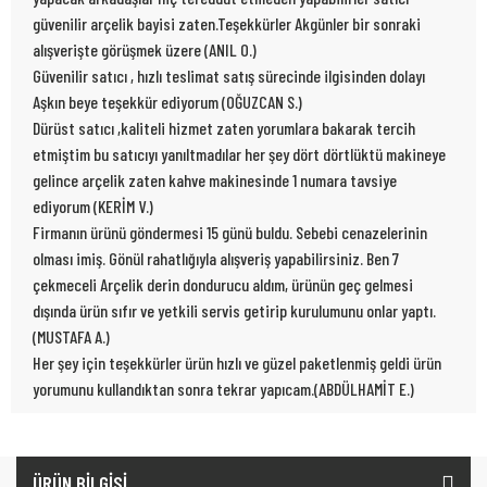
güvenilir arçelik bayisi zaten.Teşekkürler Akgünler bir sonraki
alışverişte görüşmek üzere (ANIL O.)
Güvenilir satıcı , hızlı teslimat satış sürecinde ilgisinden dolayı
Aşkın beye teşekkür ediyorum (OĞUZCAN S.)
Dürüst satıcı ,kaliteli hizmet zaten yorumlara bakarak tercih
etmiştim bu satıcıyı yanıltmadılar her şey dört dörtlüktü makineye
gelince arçelik zaten kahve makinesinde 1 numara tavsiye
ediyorum (KERİM V.)
Firmanın ürünü göndermesi 15 günü buldu. Sebebi cenazelerinin
olması imiş. Gönül rahatlığıyla alışveriş yapabilirsiniz. Ben 7
çekmeceli Arçelik derin dondurucu aldım, ürünün geç gelmesi
dışında ürün sıfır ve yetkili servis getirip kurulumunu onlar yaptı.
(MUSTAFA A.)
Her şey için teşekkürler ürün hızlı ve güzel paketlenmiş geldi ürün
yorumunu kullandıktan sonra tekrar yapıcam.(ABDÜLHAMİT E.)
ÜRÜN BİLGİSİ