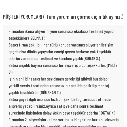
MÜŞTERİ YORUMLARI ( Tüm yorumları görmek için tıklayınız.)
Firmadan ikinci alışverim yine sorunsuz eksiksiz teslimat yapıldı
teşekkürler ( SELMA T.)
Satıcı firma çok ilgili her türlü konuda yardımcı oluyorlar iletişim
geçde olsa dönüş yapıyorlar emeği geçen herkese çok teşekkür
ederim zamanında teslimat ve kurulum yapıldı (BURAK S.)
Satıcı arçelik bayiisi sorunsuz bir alışveriş oldu teşekkürler. (MELİS
B.)
İşinin ehli bir satıcı her şey olması gerektiği gibiydi buzdolabı
yetkili servis tarafından sorunsuz bir şekilde getirilip montaj
yapıldı tesekkürler (OĞUZHAN T.)
Satıcı gayet ilgili ürünüde hızlı bir şekilde hiç tereddüt etmeden
alışveriş yapabilirsiniz.Ayrıca satış ve daha sonra teslimat
sürecinde ilgisinden dolayı Aşkın beye teşekkür ederim ( OKTAY K.)
Firmadan 2. alışverişim , klima sorunsuz bir şekilde kuruldu alışveriş
yapacak arkadaşlar hiç tereddüt etmeden yapabilirler satıcı