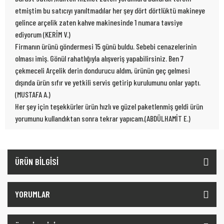
etmiştim bu satıcıyı yanıltmadılar her şey dört dörtlüktü makineye
gelince arçelik zaten kahve makinesinde 1 numara tavsiye
ediyorum (KERİM V.)
Firmanın ürünü göndermesi 15 günü buldu. Sebebi cenazelerinin
olması imiş. Gönül rahatlığıyla alışveriş yapabilirsiniz. Ben 7
çekmeceli Arçelik derin dondurucu aldım, ürünün geç gelmesi
dışında ürün sıfır ve yetkili servis getirip kurulumunu onlar yaptı.
(MUSTAFA A.)
Her şey için teşekkürler ürün hızlı ve güzel paketlenmiş geldi ürün
yorumunu kullandıktan sonra tekrar yapıcam.(ABDÜLHAMİT E.)
ÜRÜN BİLGİSİ
YORUMLAR