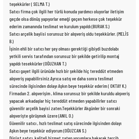
teşekkürler ( SELMA T.)
Satıcı firma çok ilgili her türlü konuda yardımcı oluyorlar iletişim
geçde olsa dönüş yapıyorlar emeği geçen herkese çok teşekkür
ederim zamanında teslimat ve kurulum yapıldı (BURAK S.)
Satıcı arçelik bayiisi sorunsuz bir alışveriş oldu teşekkürler. (MELİS
B.)
İşinin ehli bir satıcı her şey olması gerektiği gibiydi buzdolabı
yetkili servis tarafından sorunsuz bir şekilde getirilip montaj
yapıldı tesekkürler (OĞUZHAN T.)
Satıcı gayet ilgili ürünüde hızlı bir şekilde hiç tereddüt etmeden
alışveriş yapabilirsiniz.Ayrıca satış ve daha sonra teslimat
sürecinde ilgisinden dolayı Aşkın beye teşekkür ederim ( OKTAY K.)
Firmadan 2. alışverişim , klima sorunsuz bir şekilde kuruldu alışveriş
yapacak arkadaşlar hiç tereddüt etmeden yapabilirler satıcı
güvenilir arçelik bayisi zaten.Teşekkürler Akgünler bir sonraki
alışverişte görüşmek üzere (ANIL O.)
Güvenilir satıcı , hızlı teslimat satış sürecinde ilgisinden dolayı
Aşkın beye teşekkür ediyorum (OĞUZCAN S.)
Dürüst satıcı ,kaliteli hizmet zaten yorumlara bakarak tercih