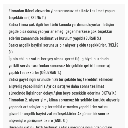
Firmadan ikinci alışverim yine sorunsuz eksiksiz teslimat yapıldı
teşekkürler ( SELMA T.)
Satıcı firma çok ilgili her türlü konuda yardımcı oluyorlar iletişim
geçde olsa dönüş yapıyorlar emeği geçen herkese çok teşekkür
ederim zamanında teslimat ve kurulum yapıldı (BURAK S.)
Satıcı arçelik bayiisi sorunsuz bir alışveriş oldu teşekkürler. (MELİS
B.)
İşinin ehli bir satıcı her şey olması gerektiği gibiydi buzdolabı
yetkili servis tarafından sorunsuz bir şekilde getirilip montaj
yapıldı tesekkürler (OĞUZHAN T.)
Satıcı gayet ilgili ürünüde hızlı bir şekilde hiç tereddüt etmeden
alışveriş yapabilirsiniz.Ayrıca satış ve daha sonra teslimat
sürecinde ilgisinden dolayı Aşkın beye teşekkür ederim ( OKTAY K.)
Firmadan 2. alışverişim , klima sorunsuz bir şekilde kuruldu alışveriş
yapacak arkadaşlar hiç tereddüt etmeden yapabilirler satıcı
güvenilir arçelik bayisi zaten.Teşekkürler Akgünler bir sonraki
alışverişte görüşmek üzere (ANIL O.)
Güvenilir satıcı , hızlı teslimat satış sürecinde ilgisinden dolayı