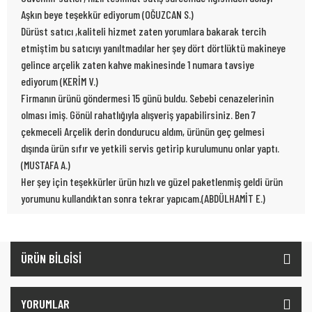
Aşkın beye teşekkür ediyorum (OĞUZCAN S.)
Dürüst satıcı ,kaliteli hizmet zaten yorumlara bakarak tercih
etmiştim bu satıcıyı yanıltmadılar her şey dört dörtlüktü makineye
gelince arçelik zaten kahve makinesinde 1 numara tavsiye
ediyorum (KERİM V.)
Firmanın ürünü göndermesi 15 günü buldu. Sebebi cenazelerinin
olması imiş. Gönül rahatlığıyla alışveriş yapabilirsiniz. Ben 7
çekmeceli Arçelik derin dondurucu aldım, ürünün geç gelmesi
dışında ürün sıfır ve yetkili servis getirip kurulumunu onlar yaptı.
(MUSTAFA A.)
Her şey için teşekkürler ürün hızlı ve güzel paketlenmiş geldi ürün
yorumunu kullandıktan sonra tekrar yapıcam.(ABDÜLHAMİT E.)
ÜRÜN BİLGİSİ
YORUMLAR