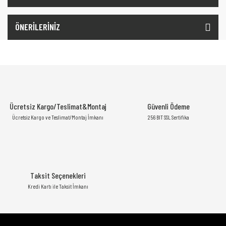
ÖNERİLERİNİZ
Ücretsiz Kargo/Teslimat&Montaj
Güvenli Ödeme
Ücretsiz Kargo ve Teslimat/Montaj İmkanı
256 BIT SSL Sertifika
Taksit Seçenekleri
Kredi Kartı ile Taksit İmkanı