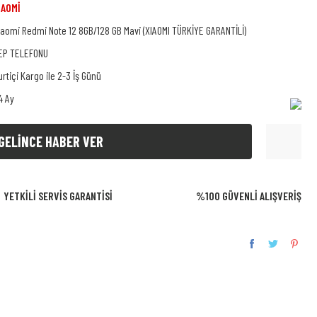
İAOMİ
iaomi Redmi Note 12 8GB/128 GB Mavi (XIAOMI TÜRKİYE GARANTİLİ)
EP TELEFONU
urtiçi Kargo ile 2-3 İş Günü
4 Ay
GELİNCE HABER VER
YETKİLİ SERVİS GARANTİSİ
%100 GÜVENLİ ALIŞVERİŞ