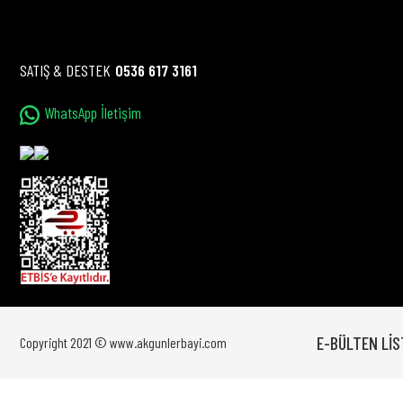
Bu ürüne benzer farklı alternatifler olmalı.
SATIŞ & DESTEK
0536 617 3161
WhatsApp İletişim
E-BÜLTEN LİS
Copyright 2021 © www.akgunlerbayi.com