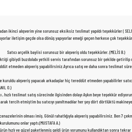
dan ikinci alışverim yine sorunsuz eksiksiz teslimat yapıldı teşekkürler ( SEL
 oluyorlar iletişim geçde olsa dönüş yapıyorlar emeği geçen herkese çok teşekk
Satıcı arçelik bayiisi sorunsuz bir alışveriş oldu teşekkürler. (MELİS B.)
rektiği gibiydi buzdolabı yetkili servis tarafından sorunsuz bir şekilde getirili
ereddüt etmeden alışveriş yapabilirsiniz.Ayrıca satış ve daha sonra teslimat sür
de kuruldu alışveriş yapacak arkadaşlar hiç tereddüt etmeden yapabilirler satıc
NIL O.)
cı , hızlı teslimat satış sürecinde ilgisinden dolayı Aşkın beye teşekkür ediyor
karak tercih etmiştim bu satıcıyı yanıltmadılar her şey dört dörtlüktü makiney
nazelerinin olması imiş. Gönül rahatlığıyla alışveriş yapabilirsiniz. Ben 7 çe
p kurulumunu onlar yaptı.(MUSTAFA A.)
 ürün hızlı ve güzel paketlenmiş geldi ürün yorumunu kullandıktan sonra tekra