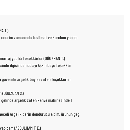
MA T.)
ür ederim zamanında teslimat ve kurulum yapıldı
p montaj yapıldı tesekkürler (OĞUZHAN T.)
ecinde ilgisinden dolayı Aşkın beye teşekkür
ı güvenilir arçelik bayisi zaten.Teşekkürler
um (OĞUZCAN S.)
e gelince arçelik zaten kahve makinesinde 1
kmeceli Arçelik derin dondurucu aldım, ürünün geç
r yapıcam.(ABDÜLHAMİT E.)