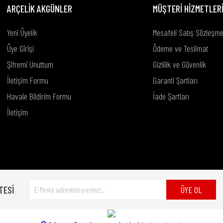
ARÇELİK AKGÜNLER
MÜŞTERİ HİZMETLER
Yeni Üyelik
Mesafeli Satış Sözleşme
Üye Girişi
Ödeme ve Teslimat
Şifremi Unuttum
Gizlilik ve Güvenlik
Gönder
İletişim Formu
Garanti Şartları
Havale Bildirim Formu
İade Şartları
İletişim
TESİ
ÜYE OL