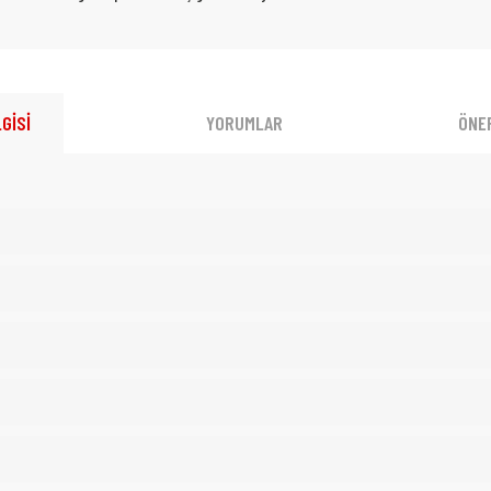
GİSİ
YORUMLAR
ÖNER