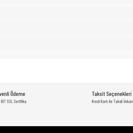
yetersiz gördüğünüz noktaları öneri formunu kullanarak tarafımıza iletebili
Bu ürüne ilk yorumu siz yapın!
venli Ödeme
Taksit Seçenekleri
Yorum Yaz
BIT SSL Sertifika
Kredi Kartı ile Taksit İmkan