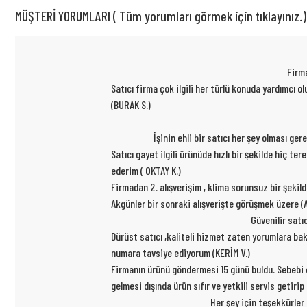
MÜŞTERİ YORUMLARI ( Tüm yorumları görmek için tıklayınız.)
Firma
Satıcı firma çok ilgili her türlü konuda yardımcı
(BURAK S.)
İşinin ehli bir satıcı her şey olması ge
Satıcı gayet ilgili ürünüde hızlı bir şekilde hiç t
ederim ( OKTAY K.)
Firmadan 2. alışverişim , klima sorunsuz bir şekil
Akgünler bir sonraki alışverişte görüşmek üzere (A
Güvenilir satı
Dürüst satıcı ,kaliteli hizmet zaten yorumlara ba
numara tavsiye ediyorum (KERİM V.)
Firmanın ürünü göndermesi 15 günü buldu. Sebebi ce
gelmesi dışında ürün sıfır ve yetkili servis getiri
Her şey için teşekkürler