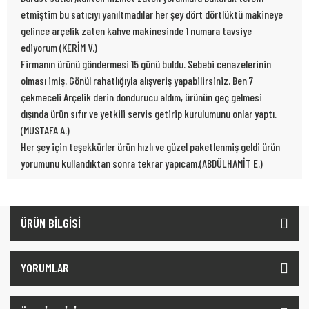
etmiştim bu satıcıyı yanıltmadılar her şey dört dörtlüktü makineye
gelince arçelik zaten kahve makinesinde 1 numara tavsiye
ediyorum (KERİM V.)
Firmanın ürünü göndermesi 15 günü buldu. Sebebi cenazelerinin
olması imiş. Gönül rahatlığıyla alışveriş yapabilirsiniz. Ben 7
çekmeceli Arçelik derin dondurucu aldım, ürünün geç gelmesi
dışında ürün sıfır ve yetkili servis getirip kurulumunu onlar yaptı.
(MUSTAFA A.)
Her şey için teşekkürler ürün hızlı ve güzel paketlenmiş geldi ürün
yorumunu kullandıktan sonra tekrar yapıcam.(ABDÜLHAMİT E.)
ÜRÜN BİLGİSİ
YORUMLAR