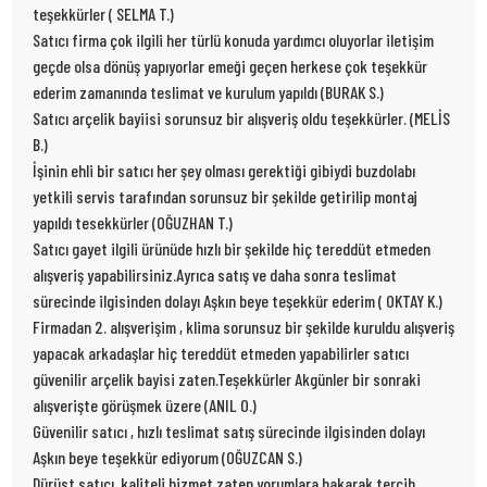
teşekkürler ( SELMA T.)
Satıcı firma çok ilgili her türlü konuda yardımcı oluyorlar iletişim
geçde olsa dönüş yapıyorlar emeği geçen herkese çok teşekkür
ederim zamanında teslimat ve kurulum yapıldı (BURAK S.)
Satıcı arçelik bayiisi sorunsuz bir alışveriş oldu teşekkürler. (MELİS
B.)
İşinin ehli bir satıcı her şey olması gerektiği gibiydi buzdolabı
yetkili servis tarafından sorunsuz bir şekilde getirilip montaj
yapıldı tesekkürler (OĞUZHAN T.)
Satıcı gayet ilgili ürünüde hızlı bir şekilde hiç tereddüt etmeden
alışveriş yapabilirsiniz.Ayrıca satış ve daha sonra teslimat
sürecinde ilgisinden dolayı Aşkın beye teşekkür ederim ( OKTAY K.)
Firmadan 2. alışverişim , klima sorunsuz bir şekilde kuruldu alışveriş
yapacak arkadaşlar hiç tereddüt etmeden yapabilirler satıcı
güvenilir arçelik bayisi zaten.Teşekkürler Akgünler bir sonraki
alışverişte görüşmek üzere (ANIL O.)
Güvenilir satıcı , hızlı teslimat satış sürecinde ilgisinden dolayı
Aşkın beye teşekkür ediyorum (OĞUZCAN S.)
Dürüst satıcı ,kaliteli hizmet zaten yorumlara bakarak tercih